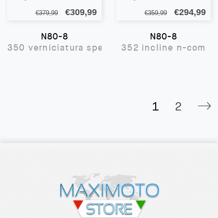
Il
Il
Il
Il
€
309,99
€
294,99
€
379,99
€
359,99
prezzo
prezzo
prezzo
pr
N80-8
N80-8
originale
attuale
originale
att
350 verniciatura speciale n-com
352 incline n-com
era:
è:
era:
è:
€379,99.
€309,99.
€359,99.
€2
1
2