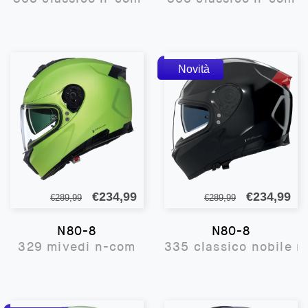
era:
è:
era:
è:
€289,99.
€234,99.
€269,99.
€2
Il
Il
Il
Il
€
234,99
€
234,99
€
289,99
€
289,99
prezzo
prezzo
prezzo
pr
N80-8
N80-8
originale
attuale
originale
att
329 mivedi n-com
335 classico nobile 
era:
è:
era:
è:
€289,99.
€234,99.
€289,99.
€2