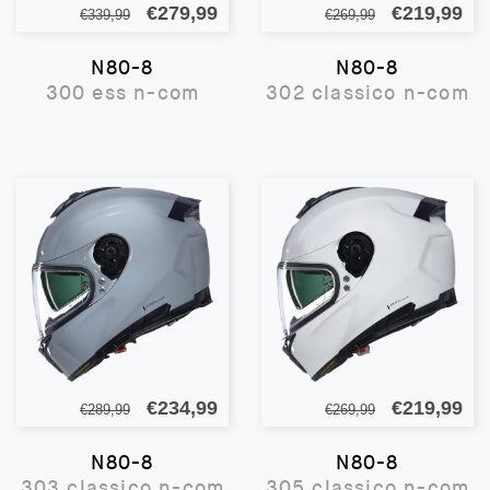
Il
Il
Il
Il
€
279,99
€
219,99
€
339,99
€
269,99
prezzo
prezzo
prezzo
pr
N80-8
N80-8
originale
attuale
originale
att
300 ess n-com
302 classico n-com
era:
è:
era:
è:
€339,99.
€279,99.
€269,99.
€2
Il
Il
Il
Il
€
234,99
€
219,99
€
289,99
€
269,99
prezzo
prezzo
prezzo
pr
N80-8
N80-8
originale
attuale
originale
att
303 classico n-com
305 classico n-com