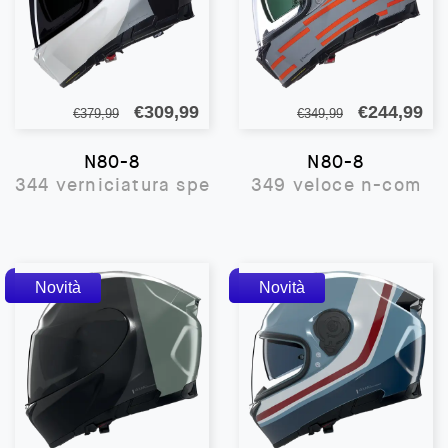
Il
Il
Il
Il
€
309,99
€
244,99
€
379,99
€
349,99
prezzo
prezzo
prezzo
pr
N80-8
N80-8
originale
attuale
originale
att
344 verniciatura speciale n-com
349 veloce n-com
era:
è:
era:
è:
€379,99.
€309,99.
€349,99.
€2