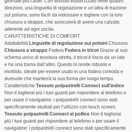
giornate più calde. Con tessuto elasticizzato nelle quattro
direzioni, una linguetta di regolazione e un’altra di trazione
sul polsino, sono facili da indossare e togliere con la loro
chiusura a strappo, che assicurerà di avere una calzata
aderente ad ogni uscita.
CARATTERISTICHE DI COMFORT
Adattabilitá
Linguette di regolazione sui polsini
Chiusura
Chiusura a strappo
Fodera
Fodera in tricot
Grazie al suo
schema unico di tessitura stretta, il tricot è liscio da un lato
e ha una trama dall’altro. Questo lo rende robusto e
morbido, ideale per essere usato in una fodera comoda e
durevole che manterrà la sua forma per lungo tempo.
Caratteristiche
Tessuto polpastrelli Connect sull'indice
Non ti toglierai più i tuoi guanti per rispondere al telefono o
per usare il navigatore: i polpastrelli connect sono stati
specificamente studiati per l’utilizzo con touch screen.
Tessuto polpastrelli Connect al pollice
Non ti toglierai
più i tuoi guanti per rispondere al telefono o per usare il
navigatore: i polpastrelli connect sono stati specificamente