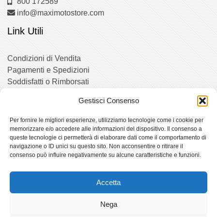
800 172589
info@maximotostore.com
Link Utili
Condizioni di Vendita
Pagamenti e Spedizioni
Soddisfatti o Rimborsati
Gestisci Consenso
Social
Per fornire le migliori esperienze, utilizziamo tecnologie come i cookie per
memorizzare e/o accedere alle informazioni del dispositivo. Il consenso a
queste tecnologie ci permetterà di elaborare dati come il comportamento di
Facebook
navigazione o ID unici su questo sito. Non acconsentire o ritirare il
Instagram
consenso può influire negativamente su alcune caratteristiche e funzioni.
Twitter
Blog
Accetta
Cookie Policy (UE)
Nega