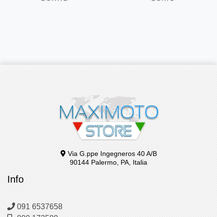
era:
è:
era:
è:
€199,90.
€120,00.
€199,99.
€1
Via G.ppe Ingegneros 40 A/B
90144 Palermo, PA, Italia
Info
091 6537658