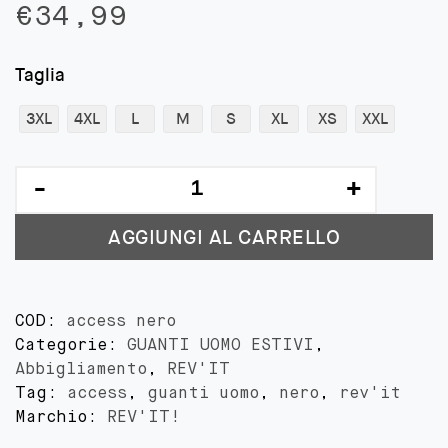
€
34,99
Taglia
3XL
4XL
L
M
S
XL
XS
XXL
ACCESS
-
nero
AGGIUNGI AL CARRELLO
quantità
COD:
access nero
Categorie:
GUANTI UOMO ESTIVI
,
Abbigliamento
,
REV'IT
Tag:
access
,
guanti uomo
,
nero
,
rev'it
Marchio:
REV'IT!