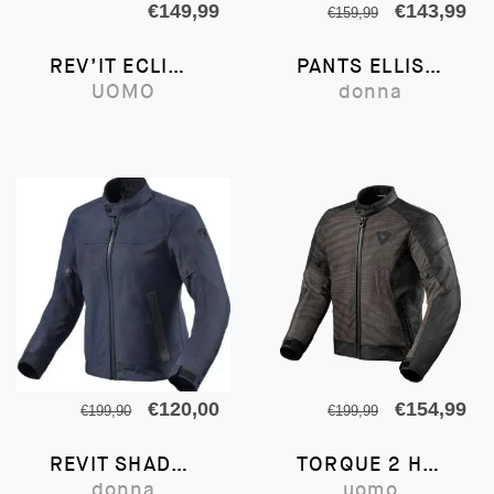
Il
Il
€
149,99
€
143,99
€
159,99
prezzo
pr
REV’IT ECLIPSE 2
PANTS ELLISON LADIES SK
originale
att
UOMO
donna
era:
è:
€159,99.
€1
Il
Il
Il
Il
€
120,00
€
154,99
€
199,90
€
199,99
prezzo
prezzo
prezzo
pr
REVIT SHADE H2O
TORQUE 2 H2O
originale
attuale
originale
att
donna
uomo