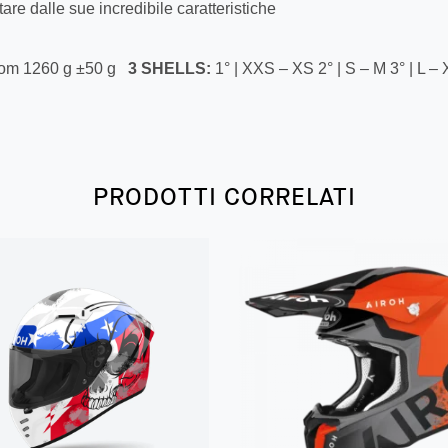
stare dalle sue incredibile caratteristiche
om 1260 g ±50 g
3 SHELLS:
1° | XXS – XS 2° | S – M 3° | L –
PRODOTTI CORRELATI