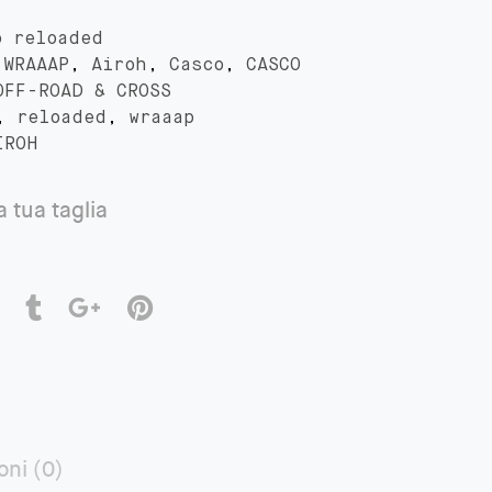
à
p reloaded
:
WRAAAP
,
Airoh
,
Casco
,
CASCO
OFF-ROAD & CROSS
,
reloaded
,
wraaap
IROH
a tua taglia
oni (0)