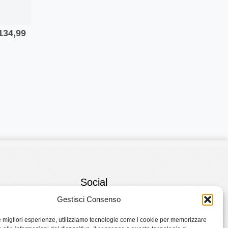
Il
134,99
rezzo
prezzo
riginale
attuale
ra:
è:
149,99.
€134,99.
Social
Gestisci Consenso
 di Vendita
Facebook
le migliori esperienze, utilizziamo tecnologie come i cookie per memorizzare
 e Spedizioni
Instagram