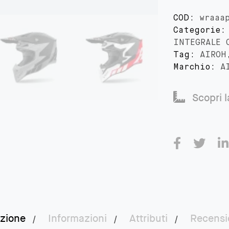
quantit
COD:
wraaa
Categorie
INTEGRALE 
Tag:
AIROH
Marchio:
A
Scopri l
izione
Informazioni
Attributi
Recensi