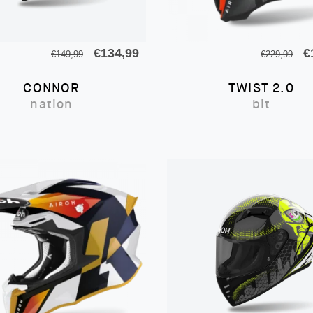
Il
Il
Il
€
134,99
€
€
149,99
€
229,99
prezzo
prezzo
p
CONNOR
TWIST 2.0
originale
attuale
o
nation
bit
era:
è:
e
€149,99.
€134,99.
€