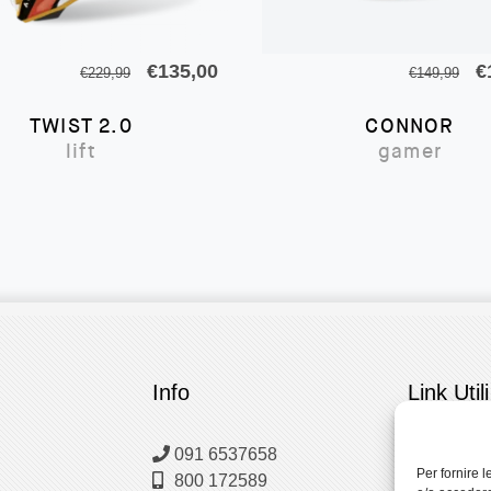
Il
Il
Il
€
135,00
€
€
229,99
€
149,99
prezzo
prezzo
p
TWIST 2.0
CONNOR
originale
attuale
o
lift
gamer
era:
è:
e
€229,99.
€135,00.
€
Info
Link Utili
091 6537658
Condizioni
Per fornire 
800 172589
Pagamenti