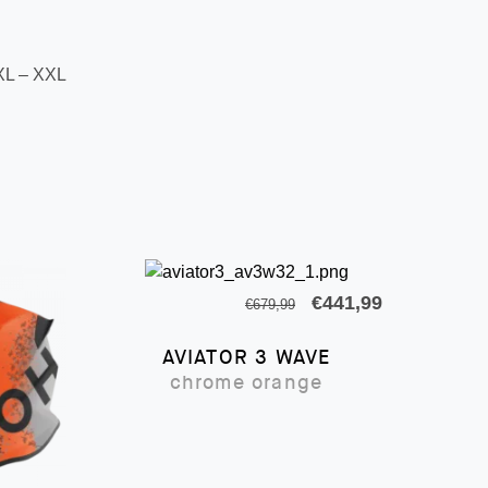
 XL – XXL
Il
Il
€
441,99
€
679,99
prezzo
prezzo
AVIATOR 3 WAVE
originale
attuale
chrome orange
era:
è:
€679,99.
€441,99.